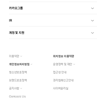
카카오그룹
IR
계정 및 지원
이용약관
위치정보 이용약관
개인정보처리방침
운영정책 및 제안
청소년보호정책
접근성 안내
브랜드보호정책
권리침해신고안내
공지사항
사이버윤리실
Contact Us