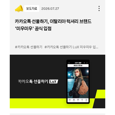
보도자료
2026.07.27
카카오톡 선물하기, 이탈리아 럭셔리 브랜드
'미우미우' 공식 입점
#카카오톡 선물하기
#카카오톡 선물하기 LuX 미우미우 입점
#선물하기