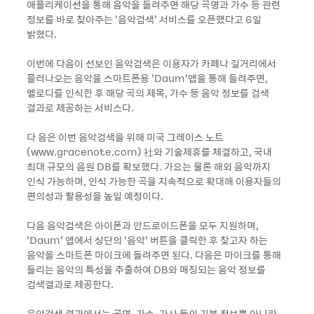
애플리케이션을 통해 음악을 들려주면 해당 곡명과 가수 등 관련
정보를 바로 찾아주는 ‘음악검색’ 서비스를 오픈했다고 6일
밝혔다.
이번에 다음이 선보인 음악검색은 이용자가 카페나 길거리에서
흘러나오는 음악을 스마트폰용 ‘Daum’앱을 통해 들려주면,
멜로디를 인식한 후 해당 곡의 제목, 가수 등 음악 정보를 검색
결과로 제공하는 서비스다.
다 음은 이번 음악검색을 위해 미국 그레이스 노트
(www.gracenote.com) 社와 기술제휴를 체결하고, 국내
최대 규모의 음원 DB를 확보했다. 가요는 물론 해외 음악까지
인식 가능하며, 인식 가능한 곡을 지속적으로 확대해 이용자들의
편의성과 활용성을 높일 예정이다.
다음 음악검색은 아이폰과 안드로이드폰을 모두 지원하며,
‘Daum’ 앱에서 상단의 ‘음악’ 버튼을 클릭한 후 찾고자 하는
음악을 스마트폰 마이크에 들려주면 된다. 다음은 마이크를 통해
들리는 음악의 특성을 추출하여 DB와 매칭되는 음악 정보를
검색결과로 제공한다.
음악검색 결과에서는 곡명, 가수, 가사 등의 기본 정보뿐 아니라