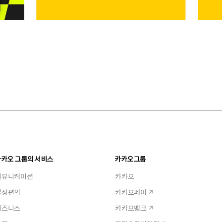
카카오 그룹의 서비스
카카오그룹
커뮤니케이션
카카오
일상편의
카카오페이
비즈니스
카카오뱅크