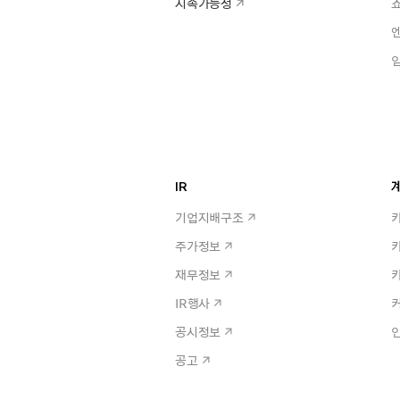
지속가능성
IR
계
기업지배구조
주가정보
재무정보
IR행사
공시정보
공고