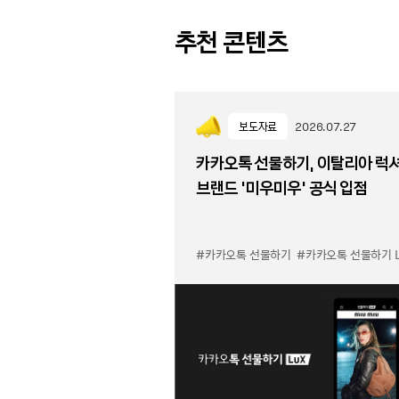
추천 콘텐츠
보도자료
2026.07.27
카카오톡 선물하기, 이탈리아 럭
브랜드 '미우미우' 공식 입점
#카카오톡 선물하기
#카카오톡 선물하기 LuX 미우미우 