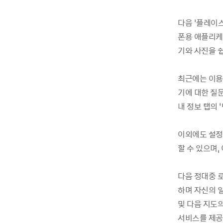
다음 ‘플레이스
폰용 애플리케
기와 사진을 쉽
최근에는 이용
기에 대한 질
내 정보 탭의 
이외에도 설정
할 수 있으며,
다음 정대중 
하며 자신의 
및 다음 지도
서비스를 제공