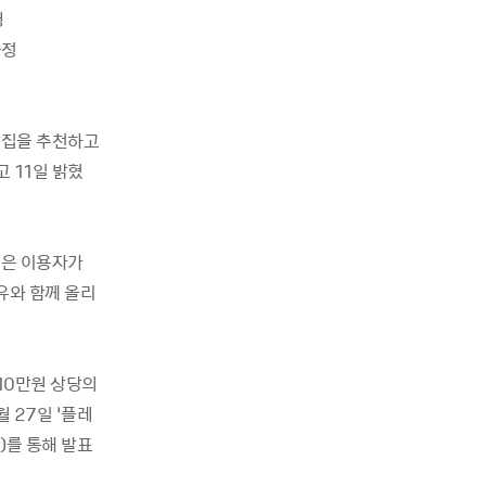
행
증정
 맛집을 추천하고
 11일 밝혔
법은 이용자가
유와 함께 올리
10만원 상당의
 27일 ‘플레
p)를 통해 발표