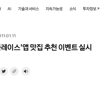
개
AI
기술과 서비스
지속가능성
소식
투자정보
11.01.11
플레이스’앱 맛집 추천 이벤트 실시