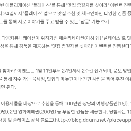
기반 애플리케이션 ‘플레이스’를 통해 ‘맛집 종결자를 찾아라’ 이벤트 진
부터 24일까지 ‘플레이스’ 앱으로 맛집 추천 및 체크인하면 다양한 경품 
트를 통해 서로 이야기를 주고 받을 수 있는 ‘답글’ 기능 추가
11, 다음커뮤니케이션이 위치기반 애플리케이션(이하 앱) ‘플레이스’로
첨을 통해 경품을 제공하는 ‘맛집 종결자를 찾아라’ 이벤트를 진행한다고
 찾아라’ 이벤트는 1월 11일부터 24일까지 2주간 전개되며, 응모 방
을 통해 자주 가는 음식점, 맛집의 메뉴판이나 간판 사진을 찍어 추천 이
면 된다.
 이용자들을 대상으로 추첨을 통해 100만원 상당의 여행상품권(1명), 
명), 2인 영화예매권(200명) 등 푸짐한 경품을 제공한다. 당첨자는 1월
항 및 플레이스 공식 블로그(http://blog.daum.net/placeap