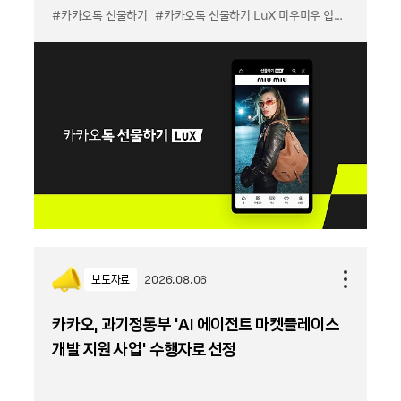
#카카오톡 선물하기
#카카오톡 선물하기 LuX 미우미우 입점
#선물하기
보도자료
2026.08.06
카카오, 과기정통부 ‘AI 에이전트 마켓플레이스
개발 지원 사업’ 수행자로 선정