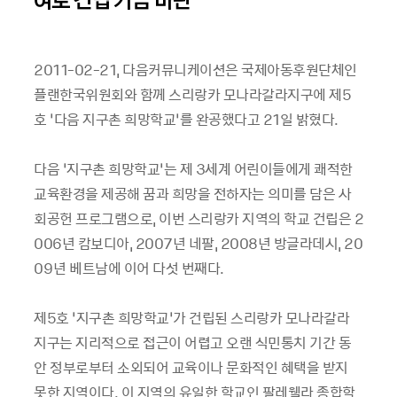
2011-02-21, 다음커뮤니케이션은 국제아동후원단체인
플랜한국위원회와 함께 스리랑카 모나라갈라지구에 제5
호 ‘다음 지구촌 희망학교’를 완공했다고 21일 밝혔다.
다음 ‘지구촌 희망학교’는 제 3세계 어린이들에게 쾌적한
교육환경을 제공해 꿈과 희망을 전하자는 의미를 담은 사
회공헌 프로그램으로, 이번 스리랑카 지역의 학교 건립은 2
006년 캄보디아, 2007년 네팔, 2008년 방글라데시, 20
09년 베트남에 이어 다섯 번째다.
제5호 ‘지구촌 희망학교’가 건립된 스리랑카 모나라갈라
지구는 지리적으로 접근이 어렵고 오랜 식민통치 기간 동
안 정부로부터 소외되어 교육이나 문화적인 혜택을 받지
못한 지역이다. 이 지역의 유일한 학교인 팔레웰라 종합학