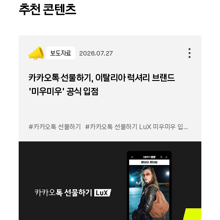
추천 콘텐츠
보도자료
2026.07.27
카카오톡 선물하기, 이탈리아 럭셔리 브랜드
'미우미우' 공식 입점
#카카오톡 선물하기
#카카오톡 선물하기 LuX 미우미우 입점
#선물하기