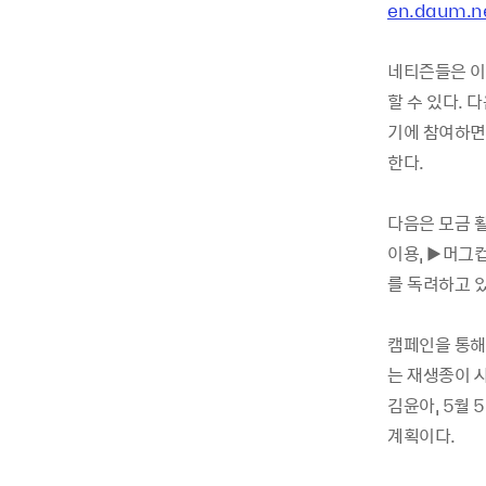
en.daum.n
네티즌들은 이
할 수 있다.
기에 참여하면 
한다.
다음은 모금 
이용, ▶머그컵
를 독려하고 
캠페인을 통해
는 재생종이 
김윤아, 5월
계획이다.