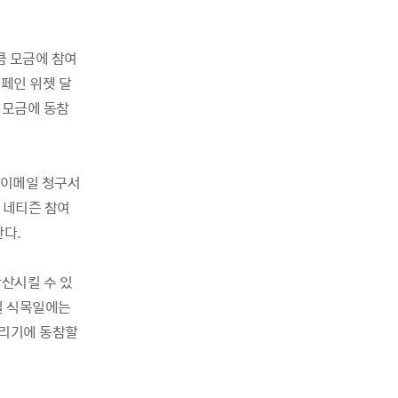
큼 모금에 참여
페인 위젯 달
 모금에 동참
▶이메일 청구서
 네티즌 참여
한다.
확산시킬 수 있
일 식목일에는
살리기에 동참할