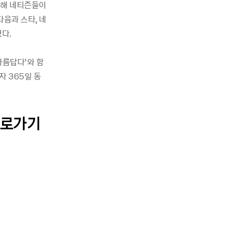
통해 네티즌들이
음과 스타, 네
다.
아름답다’와 함
자 365일 동
바로가기