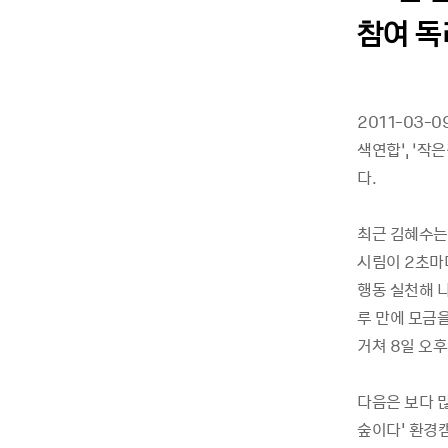
참여 독
2011-03
색연합’, ‘작
다.
최근 김혜수는
시림이 2초마
행동 실천해 
루 만에 모금
거쳐 8일 오
다음은 보다 
숲이다' 환경