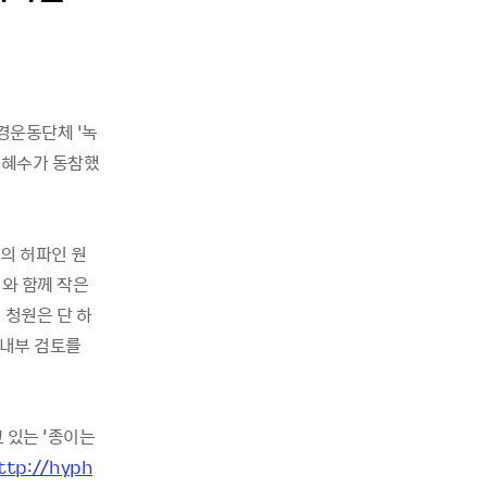
경운동단체 ‘녹
 김혜수가 동참했
의 허파인 원
저와 함께 작은
 청원은 단 하
 내부 검토를
 있는 '종이는
ttp://hyph