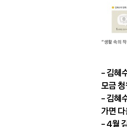
“생활 속의 
- 김혜
모금 청
- 김혜
가면 다
- 4월