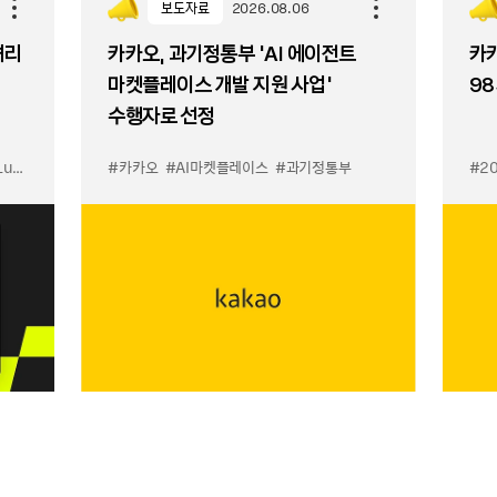
보도자료
2026.08.06
셔리
카카오, 과기정통부 ‘AI 에이전트
카카
마켓플레이스 개발 지원 사업’
98
수행자로 선정
입점
#카카오
#선물하기 LuX
#AI마켓플레이스
#선물하기 미우미우 입점
#과기정통부
#MiuMiu
#2