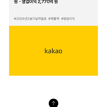
원・영업이익 2,770억 원
#2026년2분기실적발표
#매출액
#영업이익