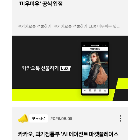
'미우미우' 공식 입점
#카카오톡 선물하기
#카카오톡 선물하기 LuX 미우미우 입점
#선물하기
보도자료
2026.08.06
카카오, 과기정통부 ‘AI 에이전트 마켓플레이스