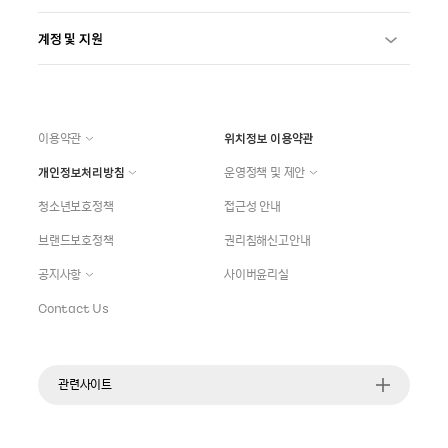
계정 및 지원
이용약관
위치정보 이용약관
개인정보처리방침
운영정책 및 제안
청소년보호정책
접근성 안내
브랜드보호정책
권리침해신고안내
공지사항
사이버윤리실
Contact Us
관련사이트