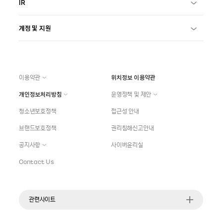
IR
계정 및 지원
이용약관
위치정보 이용약관
개인정보처리방침
운영정책 및 제안
청소년보호정책
접근성 안내
브랜드보호정책
권리침해신고안내
공지사항
사이버윤리실
Contact Us
관련사이트