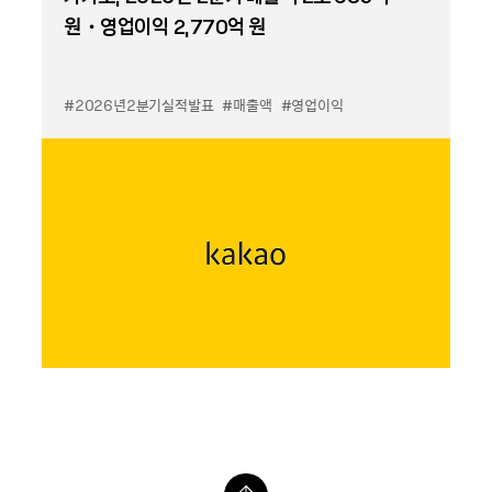
원・영업이익 2,770억 원
#2026년2분기실적발표
#매출액
#영업이익