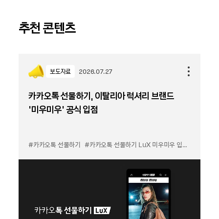
추천 콘텐츠
보도자료
2026.07.27
카카오톡 선물하기, 이탈리아 럭셔리 브랜드
'미우미우' 공식 입점
#카카오톡 선물하기
#카카오톡 선물하기 LuX 미우미우 입점
#선물하기