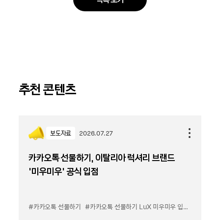
추천 콘텐츠
보도자료
2026.07.27
카카오톡 선물하기, 이탈리아 럭셔리 브랜드
'미우미우' 공식 입점
#카카오톡 선물하기
#카카오톡 선물하기 LuX 미우미우 입점
#선물하기