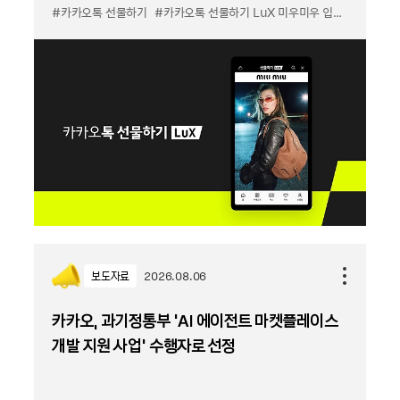
#카카오톡 선물하기
#카카오톡 선물하기 LuX 미우미우 입점
#선물하기
보도자료
2026.08.06
카카오, 과기정통부 ‘AI 에이전트 마켓플레이스
개발 지원 사업’ 수행자로 선정