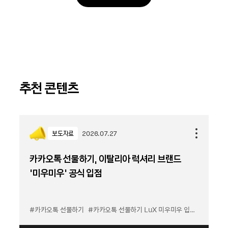
추천 콘텐츠
보도자료
2026.07.27
카카오톡 선물하기, 이탈리아 럭셔리 브랜드
'미우미우' 공식 입점
#카카오톡 선물하기
#카카오톡 선물하기 LuX 미우미우 입점
#선물하기