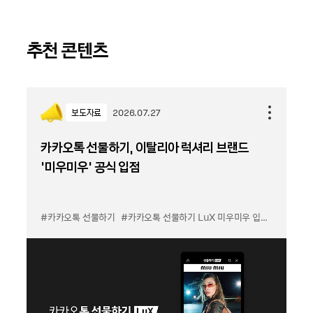
추천 콘텐츠
보도자료
2026.07.27
카카오톡 선물하기, 이탈리아 럭셔리 브랜드
'미우미우' 공식 입점
#카카오톡 선물하기
#카카오톡 선물하기 LuX 미우미우 입점
#선물하기