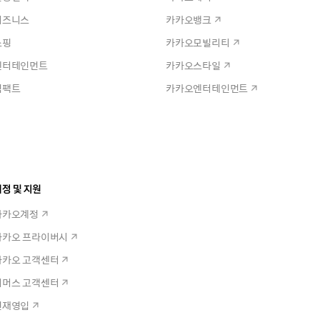
비즈니스
카카오뱅크
쇼핑
카카오모빌리티
엔터테인먼트
카카오스타일
임팩트
카카오엔터테인먼트
정 및 지원
카카오계정
카카오 프라이버시
카카오 고객센터
커머스 고객센터
인재영입