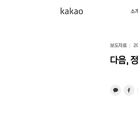
소
보도자료
20
다음, 