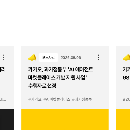
보도자료
2026.08.06
셔리
카카오, 과기정통부 ‘AI 에이전트
카카
마켓플레이스 개발 지원 사업’
98
수행자로 선정
입점
#카카오
#선물하기 LuX
#AI마켓플레이스
#선물하기 미우미우 입점
#과기정통부
#MiuMiu
#2