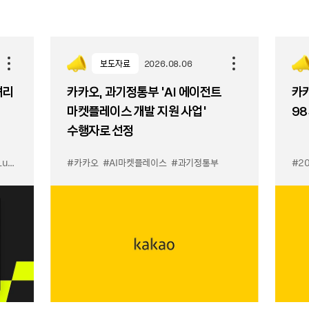
보도자료
2026.08.06
셔리
카카오, 과기정통부 ‘AI 에이전트
카카
마켓플레이스 개발 지원 사업’
98
수행자로 선정
입점
#카카오
#선물하기 LuX
#AI마켓플레이스
#선물하기 미우미우 입점
#과기정통부
#MiuMiu
#2