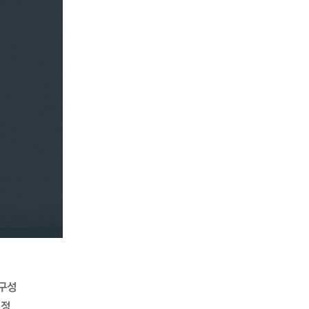
 구성
예정