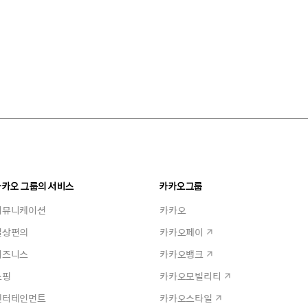
카카오 그룹의 서비스
카카오그룹
커뮤니케이션
카카오
일상편의
카카오페이
비즈니스
카카오뱅크
쇼핑
카카오모빌리티
엔터테인먼트
카카오스타일