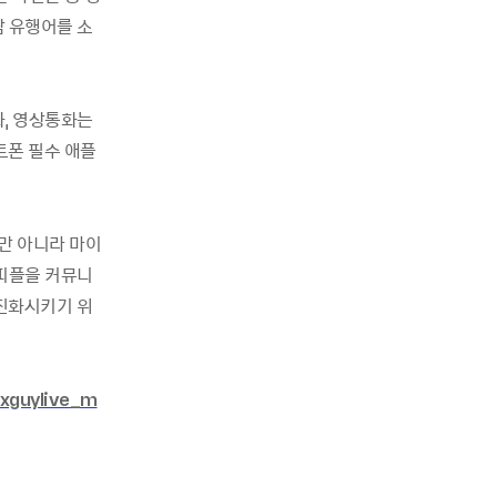
남 유행어를 소
화, 영상통화는
트폰 필수 애플
만 아니라 마이
이피플을 커뮤니
진화시키기 위
xguylive_m