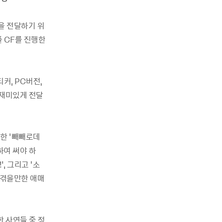
을 전달하기 위
플 CF를 진행한
커, PC버전,
 재미있게 전달
한 ‘빼빼로데
하여 써야 하
, 그리고 ‘소
 겪을만한 애매
 사연들 중 정