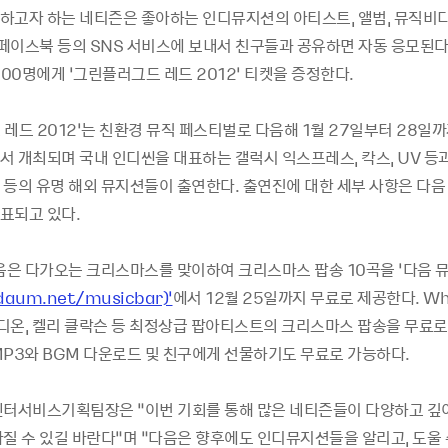
하고자 하는 네티즌은 좋아하는 인디뮤지션의 아티스트, 앨범, 뮤직비디
 페이스북 등의 SNS 서비스에 보내서 친구들과 공유하면 자동 응모된다.
100명에게 ‘그린플러그드 레드 2012’ 티켓을 증정한다.
레드 2012’는 친환경 뮤직 페스티벌로 다음해 1월 27일부터 28일까
서 개최되며 국내 인디씬을 대표하는 갤럭시 익스프레스, 칵스, UV 등과
 등의 유명 해외 뮤지션들이 출연한다. 출연진에 대한 세부 사항은 다음
표되고 있다.
음은 다가오는 크리스마스를 맞이하여 크리스마스 팝송 10곡을 ‘다음 뮤
daum.net/musicbar)’
에서 12월 25일까지 무료로 제공한다. Wh
 디온, 켈리 클락슨 등 최정상급 팝아티스트의 크리스마스 팝송을 무료로
MP3와 BGM 다운로드 및 친구에게 선물하기도 무료로 가능하다.
엔터서비스기획팀장은 “이번 기회를 통해 많은 네티즌들이 다양하고 깊
가질 수 있길 바란다“며 “다음은 향후에도 인디뮤지션들을 알리고, 도울 