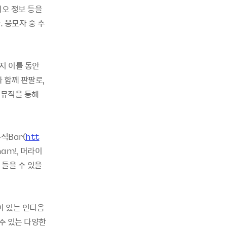
오 정보 등을
 응모자 중 추
지 이틀 동안
 함께 판팔로,
 뮤직을 통해
직Bar(
htt
am!, 머라이
 들을 수 있을
이 있는 인디음
수 있는 다양한