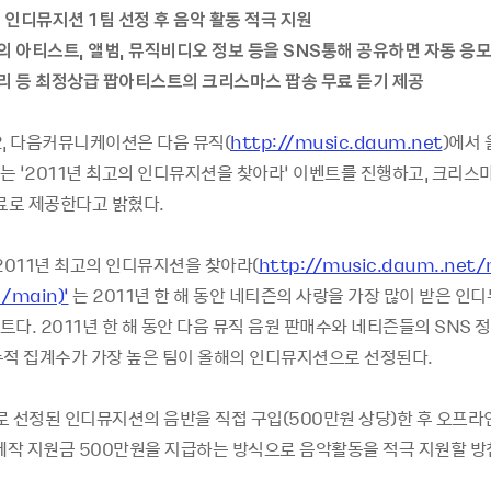
의 인디뮤지션 1팀 선정 후 음악 활동 적극 지원
의 아티스트, 앨범, 뮤직비디오 정보 등을 SNS통해 공유하면 자동 응모
캐리 등 최정상급 팝아티스트의 크리스마스 팝송 무료 듣기 제공
02, 다음커뮤니케이션은 다음 뮤직(
http://music.daum.net
)에서
는 ‘2011년 최고의 인디뮤지션을 찾아라’ 이벤트를 진행하고, 크리스
무료로 제공한다고 밝혔다.
2011년 최고의 인디뮤지션을 찾아라(
http://music.daum..net/
/main)’
는 2011년 한 해 동안 네티즌의 사랑을 가장 많이 받은 인
다. 2011년 한 해 동안 다음 뮤직 음원 판매수와 네티즌들의 SNS 
누적 집계수가 가장 높은 팀이 올해의 인디뮤지션으로 선정된다.
로 선정된 인디뮤지션의 음반을 직접 구입(500만원 상당)한 후 오프라
 제작 지원금 500만원을 지급하는 방식으로 음악활동을 적극 지원할 방