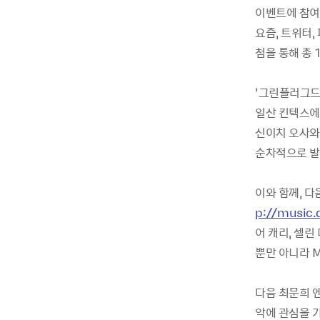
이벤트에 참여
요즘, 트위터,
첨을 통해 총 
‘그린플러그드 
일산 킨텍스에
신이치 오사와
순차적으로 발
이와 함께, 다
p://music.
어 캐리, 셀린
뿐만 아니라 
다음 최문희 
악에 관심을 