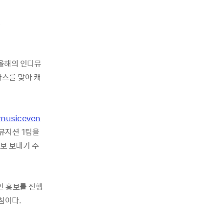
 올해의 인디뮤
마스를 맞아 캐
musiceven
디뮤지션 1팀을
정보 보내기 수
인 홍보를 진행
침이다.