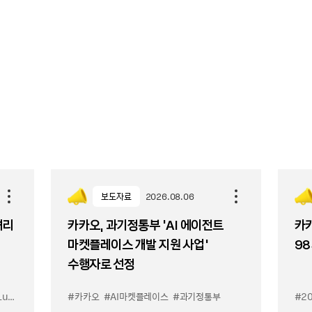
보도자료
2026.08.06
셔리
카카오, 과기정통부 ‘AI 에이전트
카카
마켓플레이스 개발 지원 사업’
98
수행자로 선정
입점
#카카오
#선물하기 LuX
#AI마켓플레이스
#선물하기 미우미우 입점
#과기정통부
#MiuMiu
#2