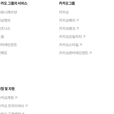
카카오 그룹의 서비스
카카오그룹
커뮤니케이션
카카오
일상편의
카카오페이
비즈니스
카카오뱅크
쇼핑
카카오모빌리티
엔터테인먼트
카카오스타일
임팩트
카카오엔터테인먼트
정 및 지원
카카오계정
카카오 프라이버시
카카오 고객센터