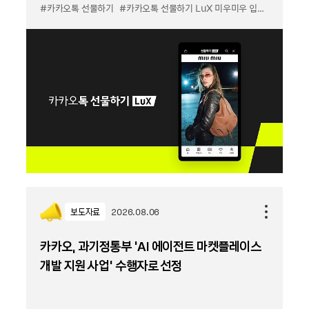
#카카오톡 선물하기
#카카오톡 선물하기 LuX 미우미우 입점
#선물하기
보도자료
2026.08.06
카카오, 과기정통부 ‘AI 에이전트 마켓플레이스
개발 지원 사업’ 수행자로 선정