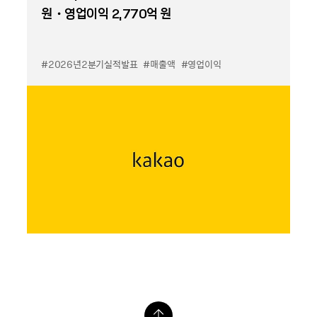
원・영업이익 2,770억 원
#2026년2분기실적발표
#매출액
#영업이익