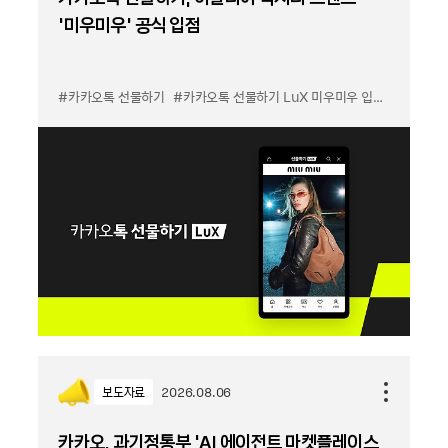
'미우미우' 공식 입점
#카카오톡 선물하기
#카카오톡 선물하기 LuX 미우미우 입점
#선물하기
보도자료
2026.08.06
카카오, 과기정통부 ‘AI 에이전트 마켓플레이스