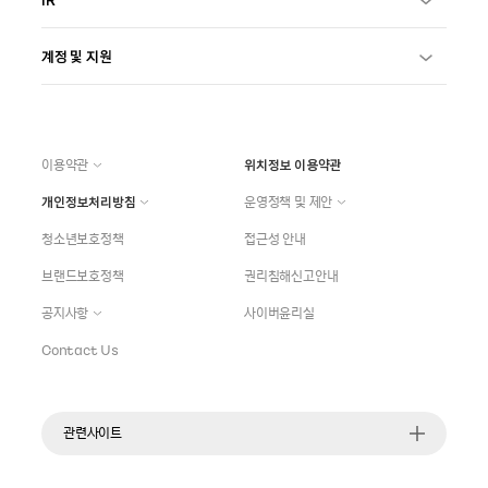
계정 및 지원
이용약관
위치정보 이용약관
개인정보처리방침
운영정책 및 제안
청소년보호정책
접근성 안내
브랜드보호정책
권리침해신고안내
공지사항
사이버윤리실
Contact Us
관련사이트