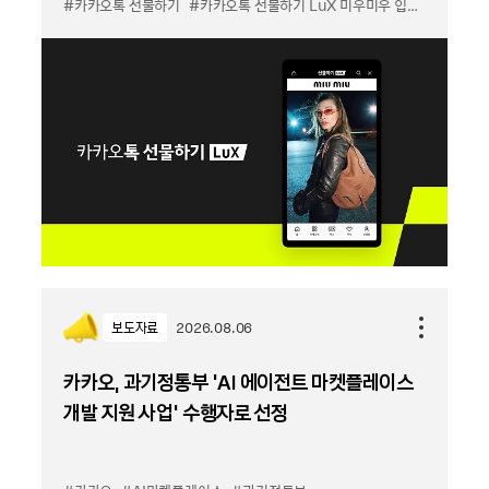
#카카오톡 선물하기
#카카오톡 선물하기 LuX 미우미우 입점
#선물하기
보도자료
2026.08.06
카카오, 과기정통부 ‘AI 에이전트 마켓플레이스
개발 지원 사업’ 수행자로 선정