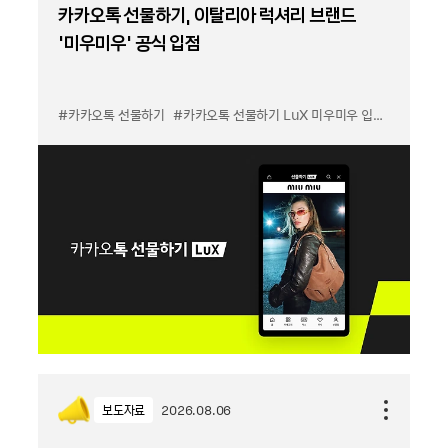
카카오톡 선물하기, 이탈리아 럭셔리 브랜드
'미우미우' 공식 입점
#카카오톡 선물하기
#카카오톡 선물하기 LuX 미우미우 입점
#선물하기
보도자료
2026.08.06