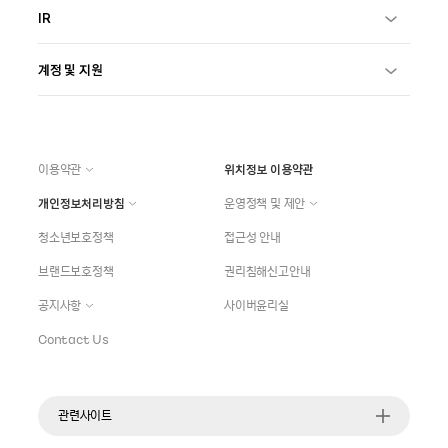
IR
계정 및 지원
이용약관
위치정보 이용약관
개인정보처리방침
운영정책 및 제안
청소년보호정책
접근성 안내
브랜드보호정책
권리침해신고안내
공지사항
사이버윤리실
Contact Us
관련사이트