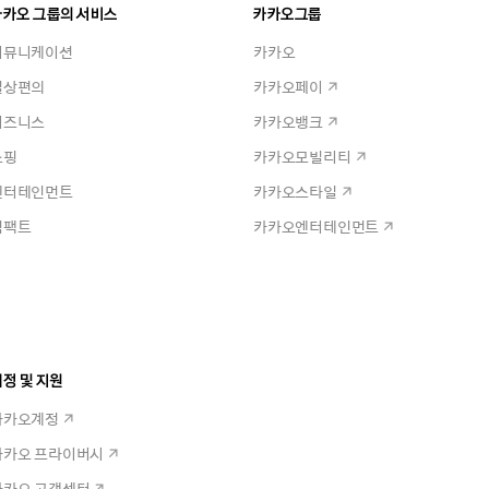
카카오 그룹의 서비스
카카오그룹
커뮤니케이션
카카오
일상편의
카카오페이
비즈니스
카카오뱅크
쇼핑
카카오모빌리티
엔터테인먼트
카카오스타일
임팩트
카카오엔터테인먼트
정 및 지원
카카오계정
카카오 프라이버시
카카오 고객센터