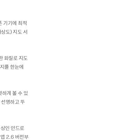
폰 기기에 최적
해상도) 지도 서
한 화질로 지도
적지를 한눈에
렷하게 볼 수 있
 선명하고 뚜
이상인 안드로
앱 2.6 버전부