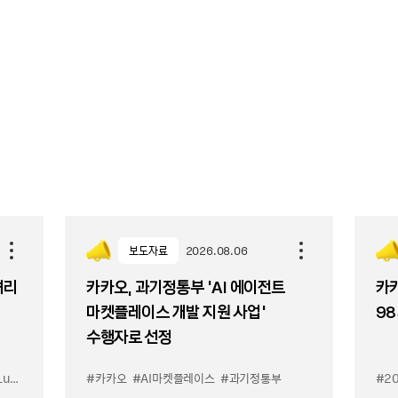
보도자료
2026.08.06
셔리
카카오, 과기정통부 ‘AI 에이전트
카카
마켓플레이스 개발 지원 사업’
98
수행자로 선정
입점
#카카오
#선물하기 LuX
#AI마켓플레이스
#선물하기 미우미우 입점
#과기정통부
#MiuMiu
#2