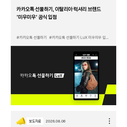
카카오톡 선물하기, 이탈리아 럭셔리 브랜드
'미우미우' 공식 입점
#카카오톡 선물하기
#카카오톡 선물하기 LuX 미우미우 입점
#선물하기
보도자료
2026.08.06