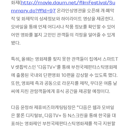
화제(
http://movie.daum.net/filmFestival/Su
mmary.do?ffId=9)’
온라인상영관을 오픈해 개∙폐막
작 및 화제작의 상세정보와 하이라이트 영상을 제공한다.
모바일을 통해 언제 어디서나 작품 정보를 확인할 수 있어
어떤 영화를 볼지 고민인 관객들의 걱정을 덜어줄 수 있게
됐다.
특히, 올해는 영화제를 찾지 못한 관객들이 집에서 스마트T
V 셋톱박스인 ‘다음TV+’를 통해 부천국제판타스틱영화제
에 출품된 국내외 단편영화 10편을 감상할 수 있도록 했다.
또한, 영화제 측과 공동으로 라운지를 제작, 무더운 여름 날
씨에 지친 관람객들에게 휴식 공간을 제공할 예정이다.
다음 윤정하 제휴비즈마케팅팀장은 “다음은 웹과 모바일
은 물론 디지털뷰, 다음TV+ 등 N스크린을 통해 한국을 대
표하는 영화제인 부천국제판타스틱영화제를 적극 지원할