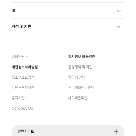
IR
계정 및 지원
이용약관
위치정보 이용약관
개인정보처리방침
운영정책 및 제안
청소년보호정책
접근성 안내
브랜드보호정책
권리침해신고안내
공지사항
사이버윤리실
Contact Us
관련사이트