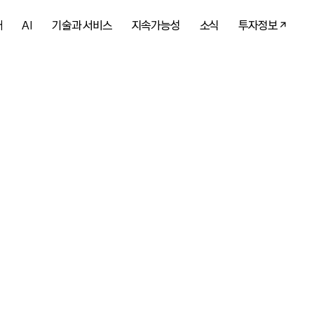
개
AI
기술과 서비스
지속가능성
소식
투자정보
 AI를 만나
 다시 한번 