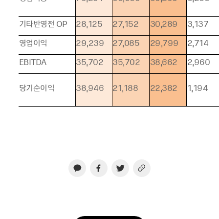
기타반영전
OP
28,125
27,152
30,289
3,137
영업이익
29,239
27,085
29,799
2,714
EBITDA
35,702
35,702
38,662
2,960
당기순이익
38,946
21,188
22,382
1,194