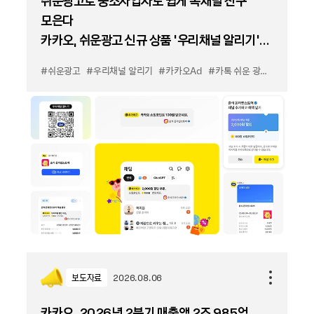
쉬운광고로 중소사업자도 쉽게 톡채널 친구
모은다
카카오, 쉬운광고 신규 상품 '우리채널 알리기'
출시
#쉬운광고
#우리채널 알리기
#카카오Ad
#카톡 쉬운 광고
#카톡 우
보도자료
2026.08.06
카카오, 2026년 2분기 매출액 2조 985억