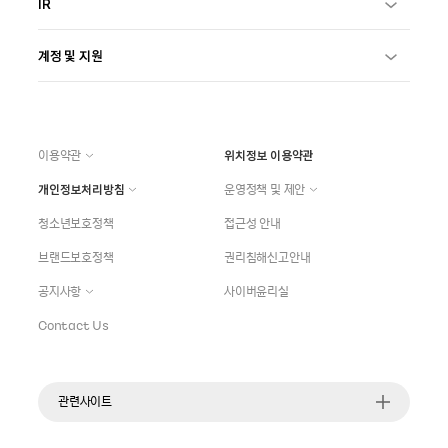
IR
계정 및 지원
이용약관
위치정보 이용약관
개인정보처리방침
운영정책 및 제안
청소년보호정책
접근성 안내
브랜드보호정책
권리침해신고안내
공지사항
사이버윤리실
Contact Us
관련사이트