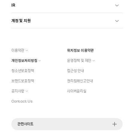
IR
계정 및 지원
이용약관
위치정보 이용약관
개인정보처리방침
운영정책 및 제안
청소년보호정책
접근성 안내
브랜드보호정책
권리침해신고안내
공지사항
사이버윤리실
Contact Us
관련사이트