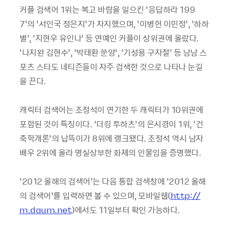
커플 검색어 1위는 복고 바람을 일으킨 ‘응답하라 199
7’의 ‘서인국 정은지’가 차지했으며, ‘이병헌 이민정’, ‘하하
별’, ‘지현우 유인나’ 등 연예인 커플이 상위권에 올랐다.
‘나지완 김현수’, ‘박태환 쑨양’, ‘기성용 구자철’ 등 남남 스
포츠 스타도 네티즌들이 자주 검색한 것으로 나타나 눈길
을 끈다.
캐릭터 검색어는 조정석이 연기한 두 캐릭터가 10위권에
포함된 것이 특징이다. ‘더킹 투하츠’의 은시경이 1위, ‘건
축학개론’의 납뜩이가 8위에 랭크됐다. 조정석 역시 남자
배우 2위에 올라 명실상부한 화제의 인물임을 증명했다.
’2012 올해의 검색어’는 다음 통합 검색창에 ‘2012 올해
의 검색어’를 입력하면 볼 수 있으며, 모바일웹(
http://
m.daum.net
)에서도 11일부터 확인 가능하다.