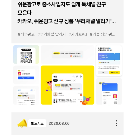
쉬운광고로 중소사업자도 쉽게 톡채널 친구
모은다
카카오, 쉬운광고 신규 상품 '우리채널 알리기'
출시
#쉬운광고
#우리채널 알리기
#카카오Ad
#카톡 쉬운 광고
#카톡 우
보도자료
2026.08.06