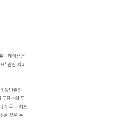
음커뮤니케이션은
표’ 관련 서비
름과 생년월일
의 투표소와 투
아니라 국내 최초
소를 찾을 수