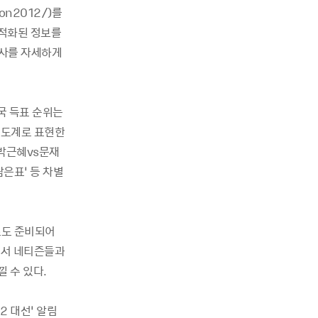
on2012/)를
최적화된 정보를
조사를 자세하게
국 득표 순위는
속도계로 표현한
‘박근혜vs문재
은표’ 등 차별
스도 준비되어
면서 네티즌들과
낄 수 있다.
2 대선’ 알림