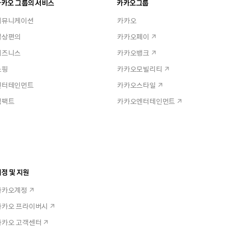
카카오 그룹의 서비스
카카오그룹
커뮤니케이션
카카오
일상편의
카카오페이
비즈니스
카카오뱅크
쇼핑
카카오모빌리티
엔터테인먼트
카카오스타일
임팩트
카카오엔터테인먼트
정 및 지원
카카오계정
카카오 프라이버시
카카오 고객센터