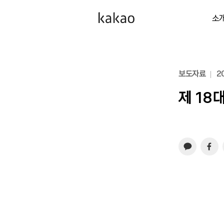
소
보도자료
20
제 18