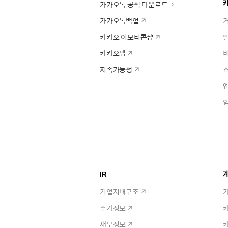
카카오톡 공식 다운로드
카카오톡백업
카카오 이모티콘샵
카카오맵
지속가능성
IR
계
기업지배구조
주가정보
재무정보