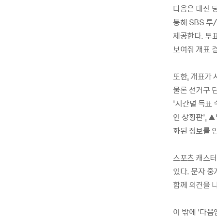
다음은 대선 당일
통해 SBS 
제공한다. 투
보여줘 개표 
또한, 개표가
물론 선거구 
‘시간별 득표 
인 상황판’, 
화된 정보를 
스포츠 캐스터
있다. 문자 
함께 의견을 
이 밖에 ‘다음