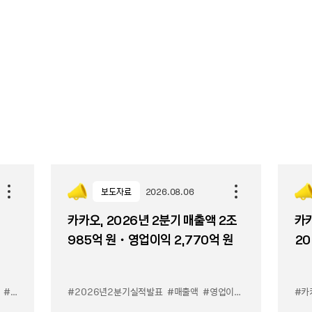
보도자료
2026.08.06
카카오, 2026년 2분기 매출액 2조
카카
985억 원・영업이익 2,770억 원
20
#카톡 쉬운 광고
#카톡 우리채널 알리기
#2026년2분기실적발표
#매출액
#영업이익
#카