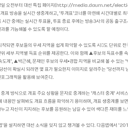
 오전부터 대선 특집 페이지(http://media.daum.net/electi
투/개표 방송을 실시간 생중계하고, ‘투개표’코너를 마련해 시간대별로 
표 시간 중에는 실시간 투표율, 투표 종료 후에는 방송3사의 공동 출구
결과를 가늠해볼 수 있도록 할 예정이다.
 시작되면 후보들의 우세 지역을 쉽게 파악할 수 있도록 시도 단위로 전
단위 세부 지역별 득표 순위를 제공한다. 이와 함께 ▲후보의 득표수를 
속도계’, ▲박근혜, 문재인 후보의 우세•경합 지역을 비교해 볼 수 있는 
▲당선이 확실시 되려면 몇 표가 필요한지 이미지로 알려주는 ‘당선까지 남
인포그래픽을 활용해 보여준다.
 중계 방식으로 개표 주요 상황을 문자로 중계하는 ‘캐스터 중계’ 서비
중계 내용만 살펴봐도 개표 흐름을 파악하기 용이하며, 개표 생중계를 보
나누고 자신이 지지하는 후보를 응원하는 남길 수 있어 색다른 재미를 느
앱’을 설치하면 대선 소식을 잊지 않고 챙겨볼 수 있다. 다음앱에서 ‘201