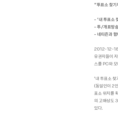
“투표소 찾기
- ‘내 투표소
- 투/개표방
- 네티즌과 함
2012-12-
유권자들이 자신
스를 PC와 
‘내 투표소 찾
(동일인이 2
표소 위치를 확
의 고해상도 
있다.