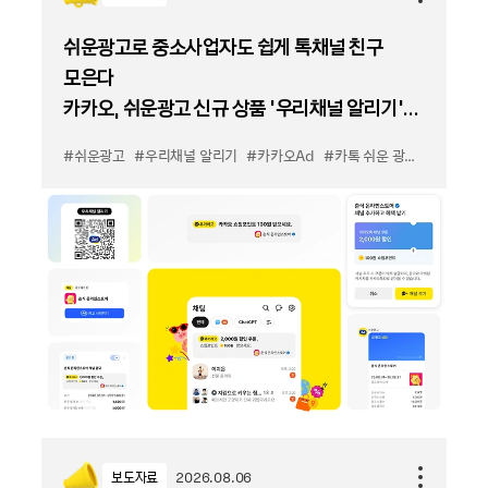
쉬운광고로 중소사업자도 쉽게 톡채널 친구
모은다
카카오, 쉬운광고 신규 상품 '우리채널 알리기'
출시
#쉬운광고
#우리채널 알리기
#카카오Ad
#카톡 쉬운 광고
#카톡 우
보도자료
2026.08.06