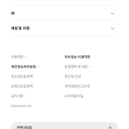
IR
계정 및 지원
이용약관
위치정보 이용약관
개인정보처리방침
운영정책 및 제안
청소년보호정책
접근성 안내
브랜드보호정책
권리침해신고안내
공지사항
사이버윤리실
Contact Us
관련사이트