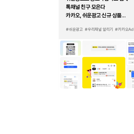
톡채널 친구 모은다
카카오, 쉬운광고 신규 상품
'우리채널 알리기' 출시
#쉬운광고
#우리채널 알리기
#카카오Ad