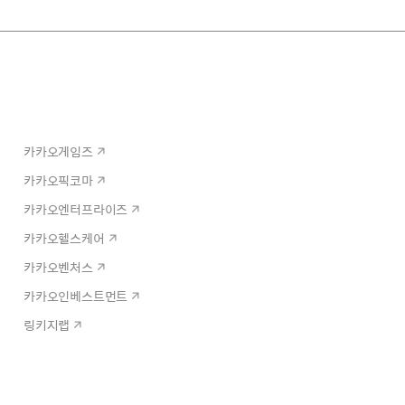
카카오게임즈
카카오픽코마
카카오엔터프라이즈
카카오헬스케어
카카오벤처스
카카오인베스트먼트
링키지랩