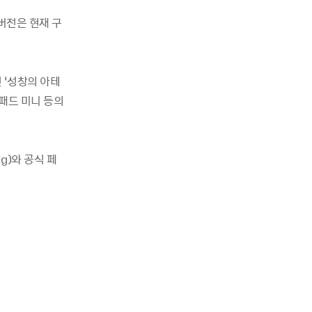
버전은 현재 구
 ‘성창의 아테
이패드 미니 등의
g)와 공식 페