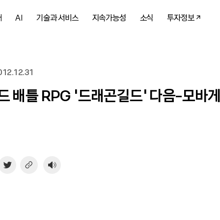
개
AI
기술과 서비스
지속가능성
소식
투자정보
12.12.31
드 배틀 RPG ‘드래곤길드’ 다음-모바