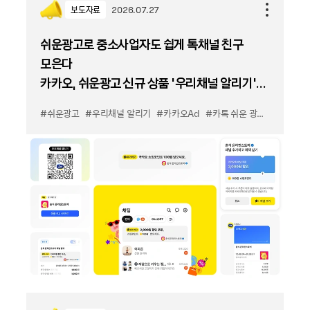
보도자료
2026.07.27
쉬운광고로 중소사업자도 쉽게 톡채널 친구
모은다
카카오, 쉬운광고 신규 상품 '우리채널 알리기'
출시
#쉬운광고
#우리채널 알리기
#카카오Ad
#카톡 쉬운 광고
#카톡 우