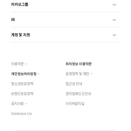
카카오그룹
IR
계정 및 지원
이용약관
위치정보 이용약관
개인정보처리방침
운영정책 및 제안
청소년보호정책
접근성 안내
브랜드보호정책
권리침해신고안내
공지사항
사이버윤리실
Contact Us