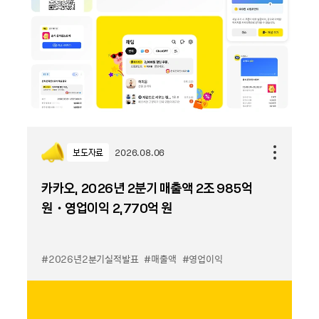
보도자료
2026.08.06
카카오, 2026년 2분기 매출액 2조 985억
원・영업이익 2,770억 원
#2026년2분기실적발표
#매출액
#영업이익