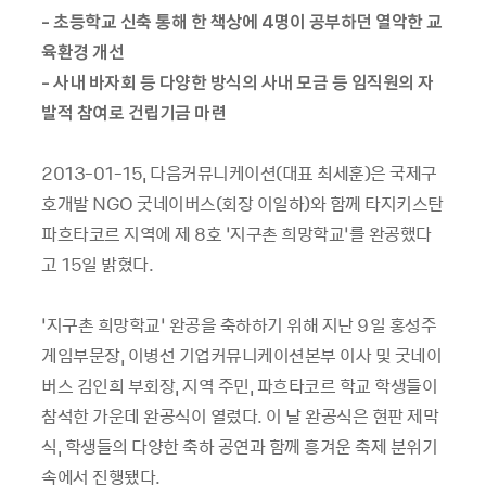
- 초등학교 신축 통해 한 책상에 4명이 공부하던 열악한 교
육환경 개선
- 사내 바자회 등 다양한 방식의 사내 모금 등 임직원의 자
발적 참여로 건립기금 마련
2013-01-15, 다음커뮤니케이션(대표 최세훈)은 국제구
호개발 NGO 굿네이버스(회장 이일하)와 함께 타지키스탄
파흐타코르 지역에 제 8호 ‘지구촌 희망학교’를 완공했다
고 15일 밝혔다.
‘지구촌 희망학교’ 완공을 축하하기 위해 지난 9일 홍성주
게임부문장, 이병선 기업커뮤니케이션본부 이사 및 굿네이
버스 김인희 부회장, 지역 주민, 파흐타코르 학교 학생들이
참석한 가운데 완공식이 열렸다. 이 날 완공식은 현판 제막
식, 학생들의 다양한 축하 공연과 함께 흥겨운 축제 분위기
속에서 진행됐다.