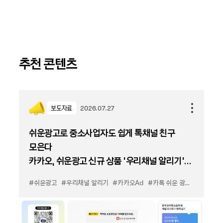
추천 콘텐츠
보도자료
2026.07.27
쉬운광고로 중소사업자도 쉽게 톡채널 친구
모은다
카카오, 쉬운광고 신규 상품 '우리채널 알리기'
출시
#쉬운광고
#우리채널 알리기
#카카오Ad
#카톡 쉬운 광고
#카톡 우