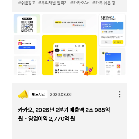
#쉬운광고
#우리채널 알리기
#카카오Ad
#카톡 쉬운 광고
#카톡 우
보도자료
2026.08.06
카카오, 2026년 2분기 매출액 2조 985억
원・영업이익 2,770억 원