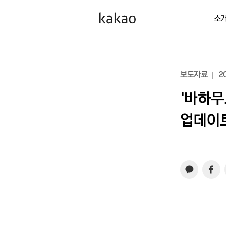
소
보도자료
20
‘바하무
업데이