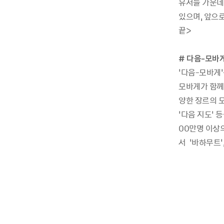
유저들 가운데
있으며, 앞으
끝>
# 다음-모바게
‘다음-모바게
모바게가 함께
양한 장르의 모
‘다음 지도’ 
00만명 이상
서 ‘바하무트’