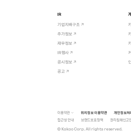
IR
계
기업지배구조
주가정보
재무정보
IR행사
공시정보
공고
이용약관
위치정보 이용약관
개인정보처
접근성 안내
브랜드보호정책
권리침해신고
©
Kakao Corp.
All rights reserved.