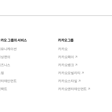
카카오 그룹의 서비스
카카오그룹
커뮤니케이션
카카오
일상편의
카카오페이
비즈니스
카카오뱅크
쇼핑
카카오모빌리티
엔터테인먼트
카카오스타일
임팩트
카카오엔터테인먼트