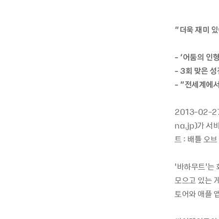
“더욱 재미 
- ‘어둠의 인
- 3회 맞은 
- “전세계에
2013-02-
na.jp)가 
트 : 배틀 오
‘바하무트’는
모으고 있는 
토어와 애플 