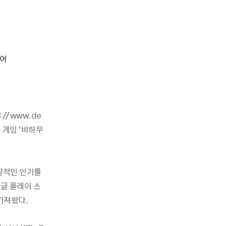
있어
://www.de
틀 게임 ‘바하무
발적인 인기를
글 플레이 스
가져왔다.