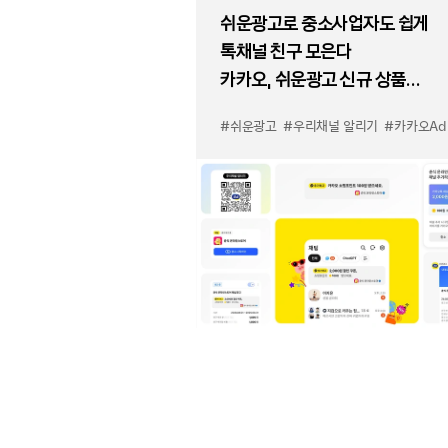
쉬운광고로 중소사업자도 쉽게
톡채널 친구 모은다
카카오, 쉬운광고 신규 상품
'우리채널 알리기' 출시
#쉬운광고
#우리채널 알리기
#카카오Ad