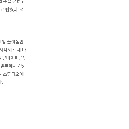
의 뜻을 전하고
 밝혔다. <
게임 플랫폼인
시작해 현재 다
, ‘마이피플’,
 일본에서 45
개발 스튜디오에
.