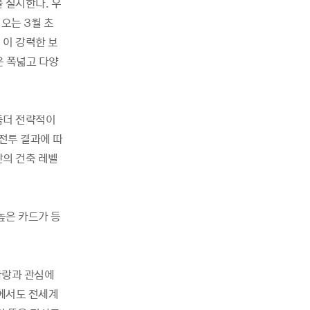
 실시한다. 우
오는 3월 초
 이 강력한 보
은 폭넓고 다양
좀더 전략적이
 전투 결과에 따
단의 건축 레벨
높은 카드가 등
사랑과 관심에
에서도 전세계