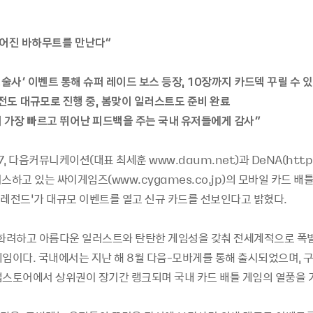
있어진 바하무트를 만난다”
형술사’ 이벤트 통해 슈퍼 레이드 보스 등장, 10장까지 카드덱 꾸릴 수 
성전도 대규모로 진행 중, 봄맞이 일러스트도 준비 완료
서 가장 빠르고 뛰어난 피드백을 주는 국내 유저들에게 감사”
27, 다음커뮤니케이션(대표 최세훈 www.daum.net)과 DeNA(http
서비스하고 있는 싸이게임즈(www.cygames.co.jp)의 모바일 카드 배
브 레전드’가 대규모 이벤트를 열고 신규 카드를 선보인다고 밝혔다.
 화려하고 아름다운 일러스트와 탄탄한 게임성을 갖춰 전세계적으로 폭
게임이다. 국내에서는 지난 해 8월 다음-모바게를 통해 출시되었으며, 구
앱스토어에서 상위권이 장기간 랭크되며 국내 카드 배틀 게임의 열풍을 