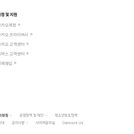
정 및 지원
카카오계정
카카오 프라이버시
카카오 고객센터
커머스 고객센터
인재영입
리방침
운영정책 및 제안
청소년보호정책
안내
공지사항
사이버윤리실
Contact Us