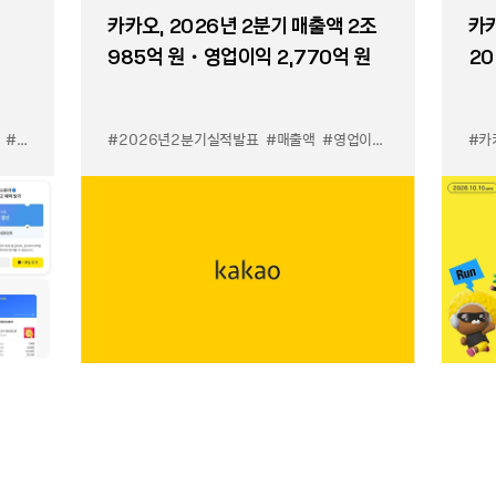
카카오, 2026년 2분기 매출액 2조
카카
985억 원・영업이익 2,770억 원
20
#카톡 쉬운 광고
#카톡 우리채널 알리기
#2026년2분기실적발표
#매출액
#영업이익
#카