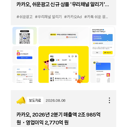
카카오, 쉬운광고 신규 상품 '우리채널 알리기'
출시
#쉬운광고
#우리채널 알리기
#카카오Ad
#카톡 쉬운 광고
#카톡 우
보도자료
2026.08.06
카카오, 2026년 2분기 매출액 2조 985억
원・영업이익 2,770억 원