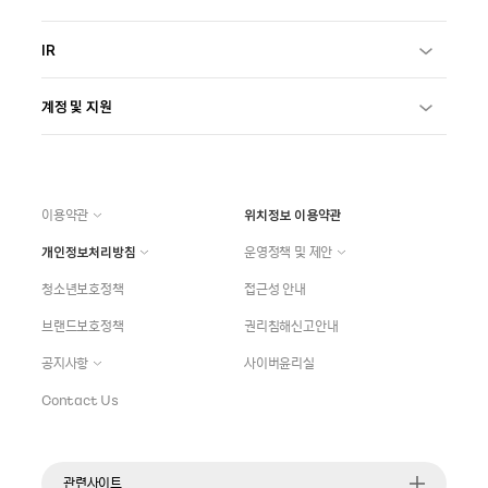
IR
계정 및 지원
이용약관
위치정보 이용약관
개인정보처리방침
운영정책 및 제안
청소년보호정책
접근성 안내
브랜드보호정책
권리침해신고안내
공지사항
사이버윤리실
Contact Us
관련사이트