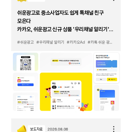
쉬운광고로 중소사업자도 쉽게 톡채널 친구
모은다
카카오, 쉬운광고 신규 상품 '우리채널 알리기'
출시
#쉬운광고
#우리채널 알리기
#카카오Ad
#카톡 쉬운 광고
#카톡 우
보도자료
2026.08.06