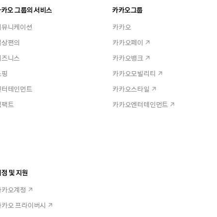
카카오 그룹의 서비스
카카오그룹
커뮤니케이션
카카오
일상편의
카카오페이
비즈니스
카카오뱅크
쇼핑
카카오모빌리티
엔터테인먼트
카카오스타일
임팩트
카카오엔터테인먼트
정 및 지원
카카오계정
카카오 프라이버시