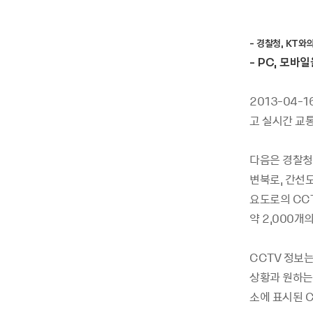
- 경찰청, KT와
- PC, 모바
2013-04-
고 실시간 교
다음은 경찰청
변북로, 간선
요도로의 CCT
약 2,000개
CCTV 정보
상황과 원하는 
소에 표시된 C