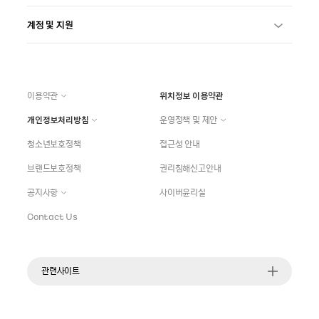
계정 및 지원
이용약관
위치정보 이용약관
개인정보처리방침
운영정책 및 제안
청소년보호정책
접근성 안내
브랜드보호정책
권리침해신고안내
공지사항
사이버윤리실
Contact Us
관련사이트