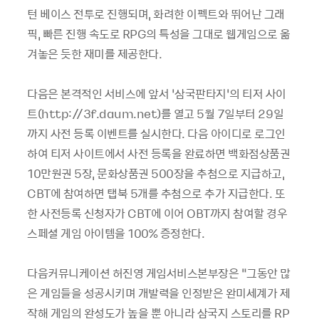
턴 베이스 전투로 진행되며, 화려한 이펙트와 뛰어난 그래
픽, 빠른 진행 속도로 RPG의 특성을 그대로 웹게임으로 옮
겨놓은 듯한 재미를 제공한다.
다음은 본격적인 서비스에 앞서 ‘삼국판타지’의 티저 사이
트(http://3f.daum.net)를 열고 5월 7일부터 29일
까지 사전 등록 이벤트를 실시한다. 다음 아이디로 로그인
하여 티저 사이트에서 사전 등록을 완료하면 백화점상품권
10만원권 5장, 문화상품권 500장을 추첨으로 지급하고,
CBT에 참여하면 탭북 5개를 추첨으로 추가 지급한다. 또
한 사전등록 신청자가 CBT에 이어 OBT까지 참여할 경우
스페셜 게임 아이템을 100% 증정한다.
다음커뮤니케이션 허진영 게임서비스본부장은 “그동안 많
은 게임들을 성공시키며 개발력을 인정받은 완미세계가 제
작해 게임의 완성도가 높을 뿐 아니라 삼국지 스토리를 RP