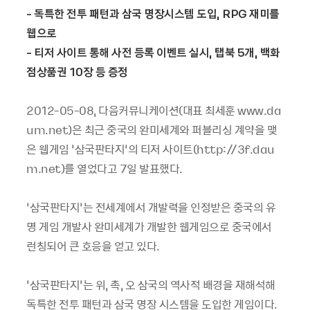
- 독특한 전투 패턴과 삼국 명장시스템 도입, RPG 재미를
웹으로
- 티저 사이트 통해 사전 등록 이벤트 실시, 탭북 5개, 백화
점상품권 10장 등 증정
2012-05-08, 다음커뮤니케이션(대표 최세훈 www.da
um.net)은 최근 중국의 완미세계와 퍼블리싱 계약을 맺
은 웹게임 ‘삼국판타지’의 티저 사이트(http://3f.dau
m.net)를 열었다고 7일 발표했다.
‘삼국판타지’는 전세계에서 개발력을 인정받은 중국의 유
명 게임 개발사 완미세계가 개발한 웹게임으로 중국에서
런칭되어 큰 호응을 얻고 있다.
‘삼국판타지’는 위, 촉, 오 삼국의 역사적 배경을 재해석해
독특한 전투 패턴과 삼국 명장 시스템을 도입한 게임이다.