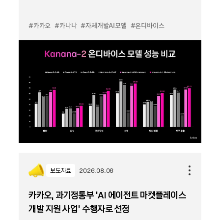
#카카오
#카나나
#자체개발AI모델
#온디바이스
보도자료
2026.08.06
카카오, 과기정통부 ‘AI 에이전트 마켓플레이스
개발 지원 사업’ 수행자로 선정