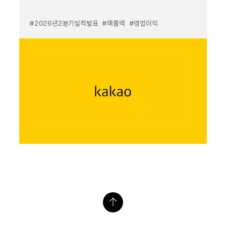
#2026년2분기실적발표
#매출액
#영업이익