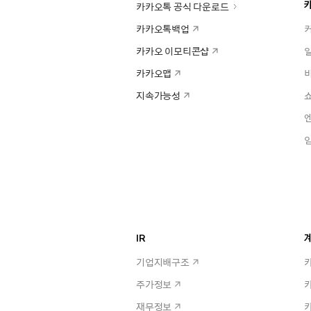
카카오톡 공식 다운로드
카카오톡백업
카카오 이모티콘샵
카카오맵
지속가능성
IR
계
기업지배구조
주가정보
재무정보