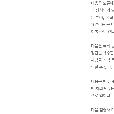
다음은 오픈에 
과 정치인과 당
를 들어, ‘국
요?’라는 문항
어볼 수도 있다
다음은 국회 
정답을 유추할
사람들의 각 
인할 수 있다.
다음은 매주 
안 처리 및 예
으로 일어나는
다음 김영채 