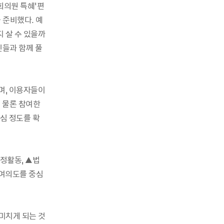
회의원 특혜’편
 준비했다. 예
지 살 수 있을까
인들과 함께 풀
며, 이용자들이
 물론 참여한
심 정도를 확
정활동, ▲법
 여의도를 중심
미치게 되는 것