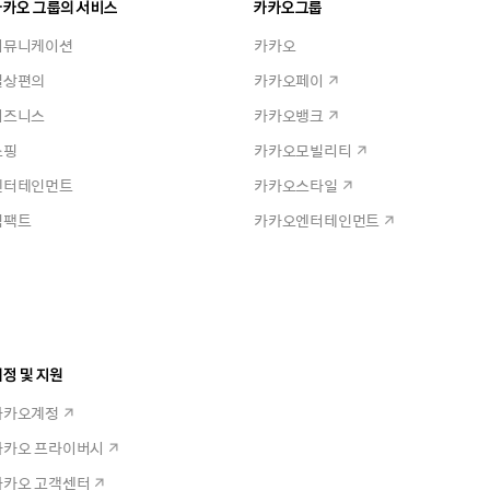
카카오 그룹의 서비스
카카오그룹
커뮤니케이션
카카오
일상편의
카카오페이
비즈니스
카카오뱅크
쇼핑
카카오모빌리티
엔터테인먼트
카카오스타일
임팩트
카카오엔터테인먼트
정 및 지원
카카오계정
카카오 프라이버시
카카오 고객센터