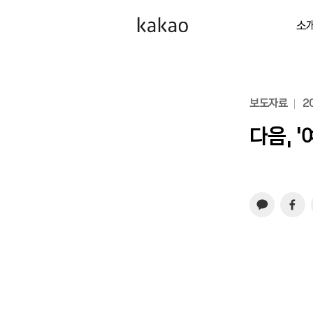
소
보도자료
20
다음, 