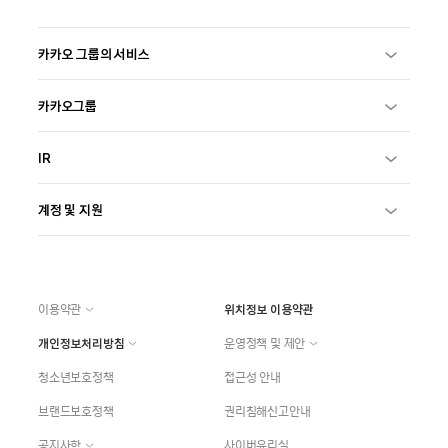
카카오 그룹의 서비스
카카오그룹
IR
계정 및 지원
이용약관
위치정보 이용약관
개인정보처리방침
운영정책 및 제안
청소년보호정책
접근성 안내
브랜드보호정책
권리침해신고안내
공지사항
사이버윤리실