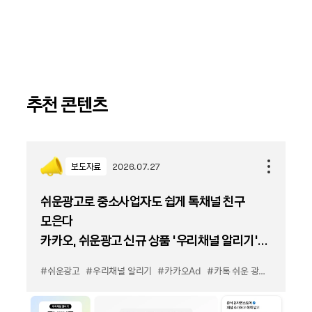
추천 콘텐츠
보도자료
2026.07.27
쉬운광고로 중소사업자도 쉽게 톡채널 친구
모은다
카카오, 쉬운광고 신규 상품 '우리채널 알리기'
출시
#쉬운광고
#우리채널 알리기
#카카오Ad
#카톡 쉬운 광고
#카톡 우