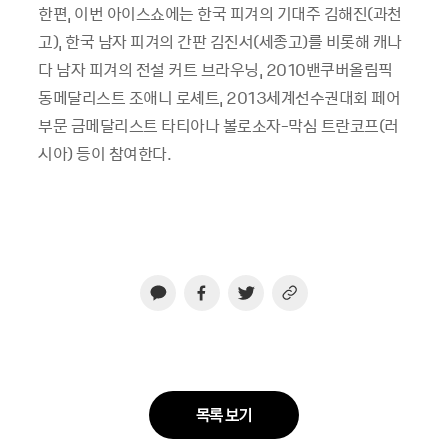
한편, 이번 아이스쇼에는 한국 피겨의 기대주 김해진(과천
고), 한국 남자 피겨의 간판 김진서(세종고)를 비롯해 캐나
다 남자 피겨의 전설 커트 브라우닝, 2010밴쿠버올림픽
동메달리스트 조애니 로셰트, 2013세계선수권대회 페어
부문 금메달리스트 타티아나 볼로소자-막심 트란코프(러
시아) 등이 참여한다.
목록 보기