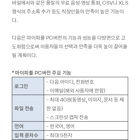
바일에서와 같은 품질의 무료 음성∙영상 통화, CSV나 XLS
형식의 주소록 추가 등도 직장인들의 만족이 높은 기능이
다.
다음은 마이피플 PC버전의 기능과 성능을 다방면으로 고
도화함으로써 이용자들의 선택과 만족을 더욱 높이 끌어올
릴 계획이다.
*
마이피플
PC
버전 주요 기능
-
다음 아이디
,
전화번호
로그인
-
이메일
(
해외 사용자에 한함
)
-
최대
4GB(
동영상
,
이미지
,
문서 등 제
파일 전송
한 없음
)
-
스크린샷 캡쳐 전송
언어
-
한국어
,
영어
입력 문자수
-
최대
5
천자