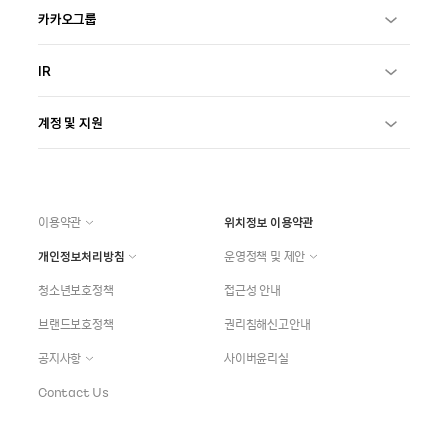
카카오그룹
IR
계정 및 지원
이용약관
위치정보 이용약관
개인정보처리방침
운영정책 및 제안
청소년보호정책
접근성 안내
브랜드보호정책
권리침해신고안내
공지사항
사이버윤리실
Contact Us