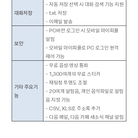
-
자동 저장 선택 시 대화 검색 기능 지원
대화저장
- txt
저장
-
이메일 발송
- PC
버전 로그인 시 모바일 마이피플
알림
보안
-
모바일 마이피플로
PC
로그인 원격
제어 가능
-
무료 음성∙영상 통화
- 1,300
여개의 무료 스티커
-
채팅창 투명도 조절
기타 주요기
- 20
여개 알림음
,
개인 음악파일로 알림
능
음 지정 가능
- CSV, XLS
로 주소록 추가
-
다음 메일
,
다음 카페 새소식 채널 알림