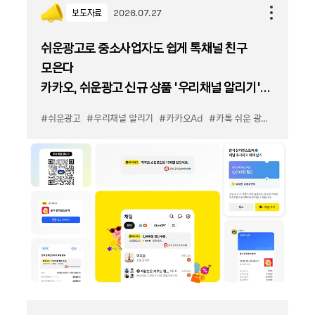
보도자료
2026.07.27
쉬운광고로 중소사업자도 쉽게 톡채널 친구
모은다
카카오, 쉬운광고 신규 상품 '우리채널 알리기'
출시
#쉬운광고
#우리채널 알리기
#카카오Ad
#카톡 쉬운 광고
#카톡 우