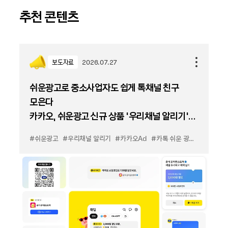
추천 콘텐츠
보도자료
2026.07.27
쉬운광고로 중소사업자도 쉽게 톡채널 친구
모은다
카카오, 쉬운광고 신규 상품 '우리채널 알리기'
출시
#쉬운광고
#우리채널 알리기
#카카오Ad
#카톡 쉬운 광고
#카톡 우