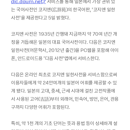
dic.daum.net)’
서비스를 통해 일본에서 가장 권위 있
는 국어사전인 코지엔(広辞苑)의 한국어판, ‘코지엔 일한
사전’을 제공한다고 5일 밝혔다.
코지엔 사전은 1935년 간행돼 지금까지 약 70여 년간 개
정을 거듭해온 일본의 대표 국어사전이다. 다음은 코지엔
일한사전(어문학사, 2012년 출간)을 PC웹을 포함해 아이
폰, 안드로이드용 '다음 사전’앱에서 서비스한다.
다음은 온라인 최초로 코지엔 일한사전을 서비스함으로써
이용자들에게 약 24만여개의 일본어 어휘를 제공할 수 있
게 됐다. 일본의 고대, 중세, 근세 시대에 걸친 고전작품에
서 사용된 고어(古語)부터 외래어, 민속어, 방언, 은어, 관용
구까지 다양한 어휘가 포함된다.
특히, 약 1천 개의 기초 단어는 뜻과 용법 등이 상세하게 설