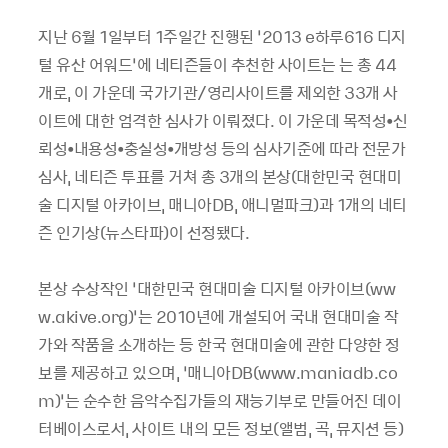
지난 6월 1일부터 1주일간 진행된 ‘2013 e하루616 디지
털 유산 어워드’에 네티즌들이 추천한 사이트는 는 총 44
개로, 이 가운데 국가기관/영리사이트를 제외한 33개 사
이트에 대한 엄격한 심사가 이뤄졌다. 이 가운데 목적성•신
뢰성•내용성•충실성•개방성 등의 심사기준에 따라 전문가
심사, 네티즌 투표를 거쳐 총 3개의 본상(대한민국 현대미
술 디지털 아카이브, 매니아DB, 애니멀파크)과 1개의 네티
즌 인기상(뉴스타파)이 선정됐다.
본상 수상작인 ‘대한민국 현대미술 디지털 아카이브(ww
w.akive.org)’는 2010년에 개설되어 국내 현대미술 작
가와 작품을 소개하는 등 한국 현대미술에 관한 다양한 정
보를 제공하고 있으며, ‘매니아DB(www.maniadb.co
m)’는 순수한 음악수집가들의 재능기부로 만들어진 데이
터베이스로서, 사이트 내의 모든 정보(앨범, 곡, 뮤지션 등)