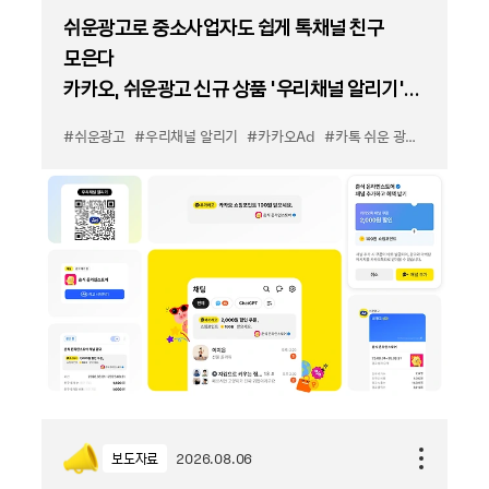
쉬운광고로 중소사업자도 쉽게 톡채널 친구
모은다
카카오, 쉬운광고 신규 상품 '우리채널 알리기'
출시
#쉬운광고
#우리채널 알리기
#카카오Ad
#카톡 쉬운 광고
#카톡 우
보도자료
2026.08.06