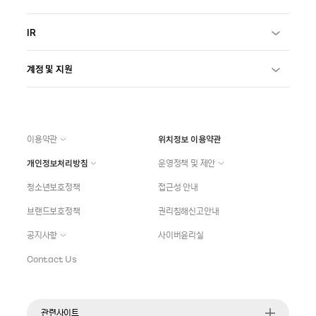
IR
계정 및 지원
이용약관
위치정보 이용약관
개인정보처리방침
운영정책 및 제안
청소년보호정책
접근성 안내
브랜드보호정책
권리침해신고안내
공지사항
사이버윤리실
Contact Us
관련사이트