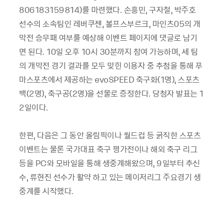
806183159814)를 마련했다. 손흥민, 구자철, 박주호
선수의 소속팀인 레버쿠젠, 볼프스부르크, 마인츠05의 개
막전 승무패 여부를 예상해 이벤트 페이지에 댓글로 남기
면 된다. 10일 오후 10시 30분까지 참여 가능하며, 세 팀
의 개막전 경기 결과를 모두 맞힌 이용자 중 추첨을 통해 푸
마스포츠에서 제공하는 evoSPEED 축구화(1명), 스포츠
백(2명), 축구공(2명)을 선물로 증정한다. 당첨자 발표는 1
2일이다.
한편, 다음은 그 동안 올림픽이나 월드컵 등 굵직한 스포츠
이벤트는 물론 국가대표 축구 평가전이나 해외 축구 리그
등을 PC와 모바일을 통해 생중계해왔으며, 9일부터 추신
수, 류현진 선수가 활약 하고 있는 메이저리그 주요경기 생
중계를 시작했다.