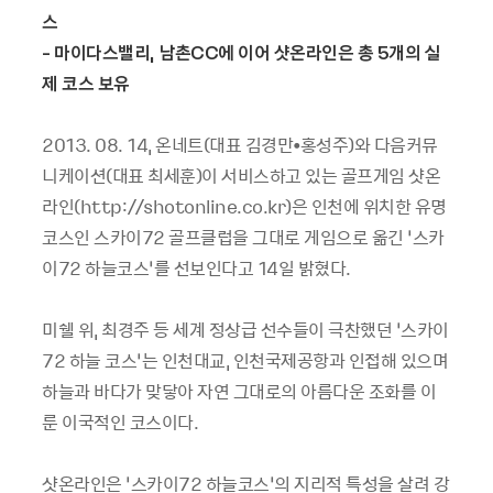
스
- 마이다스밸리, 남촌CC에 이어 샷온라인은 총 5개의 실
제 코스 보유
2013. 08. 14, 온네트(대표 김경만•홍성주)와 다음커뮤
니케이션(대표 최세훈)이 서비스하고 있는 골프게임 샷온
라인(http://shotonline.co.kr)은 인천에 위치한 유명
코스인 스카이72 골프클럽을 그대로 게임으로 옮긴 ‘스카
이72 하늘코스’를 선보인다고 14일 밝혔다.
미쉘 위, 최경주 등 세계 정상급 선수들이 극찬했던 ‘스카이
72 하늘 코스’는 인천대교, 인천국제공항과 인접해 있으며
하늘과 바다가 맞닿아 자연 그대로의 아름다운 조화를 이
룬 이국적인 코스이다.
샷온라인은 ‘스카이72 하늘코스’의 지리적 특성을 살려 강