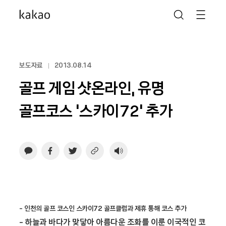
보도자료
2013.08.14
골프 게임 샷온라인, 유명
골프코스 ‘스카이72’ 추가
- 인천의 골프 코스인 스카이72 골프클럽과 제휴 통해 코스 추가
- 하늘과 바다가 맞닿아 아름다운 조화를 이룬 이국적인 코