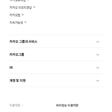
카카오톡백업
카카오 이모티콘샵
카카오맵
지속가능성
카카오 그룹의 서비스
카카오그룹
IR
계정 및 지원
이용약관
위치정보 이용약관