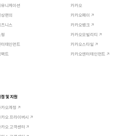
커뮤니케이션
카카오
일상편의
카카오페이
비즈니스
카카오뱅크
쇼핑
카카오모빌리티
엔터테인먼트
카카오스타일
임팩트
카카오엔터테인먼트
정 및 지원
카카오계정
카카오 프라이버시
카카오 고객센터