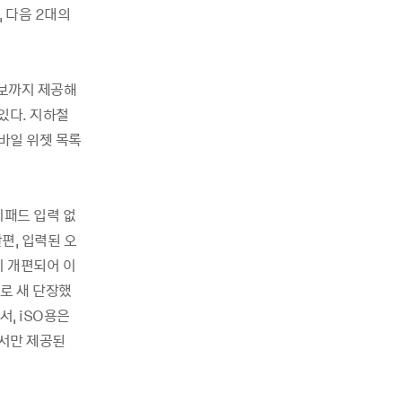
 다음 2대의
정보까지 제공해
있다. 지하철
바일 위젯 목록
키패드 입력 없
편, 입력된 오
시 개편되어 이
로 새 단장했
, iSO용은
에서만 제공된