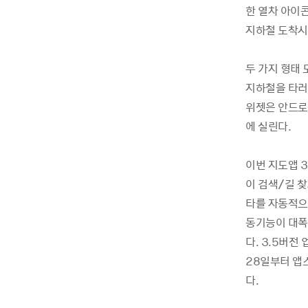
한 열차 아이
지하철 도착시간
두 가지 형태
지하철을 타러
위젯은 안드로
에 실린다.
이번 지도앱 
이 검색/길 
타를 자동적으
동기능이 대폭
다. 3.5버
28일부터 앱
다.