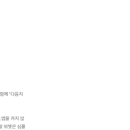
 함께 ‘다음지
앱을 켜지 않
철 위젯은 심플