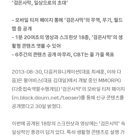
‘검은사막, 일상으로의 초대’
- 모바일 티저 페이지 통해 ‘검은사막’의 무역, 무기, 월드
맵 등 공개
- 1분 20여초의 영상과 스크린샷 18종, ‘검은사막’의 생
활형 콘텐츠 엿볼 수 있어
- 6주간의 콘텐츠 공개 마무리, CBT는 올 가을 목표
2013-08-30, 다음커뮤니케이션(대표 최세훈, 이하 다
음)은 펄어비스(대표 김대일)에서 개발 중인 MMORPG
(다중접속역할수행게임) ‘검은사막’의 모바일 티저 페이지
(m.black.daum.net/teaser)를 통해 신규 콘텐츠를
공개했다고 30일 밝혔다.
이번에 공개된 18장의 스크린샷과 영상에는 ‘검은사막’ 속
일상적인 풍경이 담겨 있다. 특히 생활형 콘텐츠로 설명 가