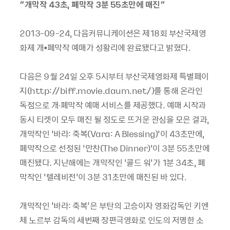
“개막작 43초, 폐막작 3분 55초만에 매진”
2013-09-24, 다음커뮤니케이션은 제18회 부산국제영
화제 개•폐막작 예매가 성황리에 완료됐다고 밝혔다.
다음은 9월 24일 오후 5시부터 부산국제영화제 특별페이
지(http://biff.movie.daum.net/)를 통해 온라인
독점으로 개∙폐막작 예매 서비스를 제공했다. 예매 시작과
동시 티켓이 모두 매진 될 정도로 뜨거운 관심을 모은 결과,
개막작인 ‘바라: 축복(Vara: A Blessing)’이 43초만에,
폐막작으로 선정된 ‘만찬(The Dinner)’이 3분 55초만에
매진됐다. 지난해에는 개막작인 ‘콜드 워’가 1분 34초, 폐
막작인 ‘텔레비전’이 3분 31초만에 매진된 바 있다.
개막작인 '바라: 축복'은 부탄의 고승이자 영화감독인 키엔
체 노르부 감독의 세번째 장편극영화로 인도의 저명한 소