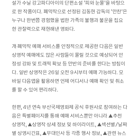
설가 수닐 강고파디아이의 단편소설 '피와 눈물'을 바탕으
로 한 작품이다. 폐막작으로 선정된 김동현 감독의 '만찬'은
누구나 한번쯤 경험했을 법한 가족의 불행과 불운을 집요
한 관찰력으로 재현해낸 영화다.
개∙폐막작 예매 서비스를 안정적으로 제공한 다음은 일반
상영작 예매에도 많은 사람들이 몰릴 것으로 예상되어 안
정성 강화 및 트래픽 확보 등 만반의 준비를 한다는 방침이
다. 일반 상영작은 26일 오전 9시부터 예매 가능하다. 모
바일 다음앱을 활용하면 언제 어디서나 예매 확인 및 취소
를 할 수 있어 편리하다.
한편, 4년 연속 부산국제영화제 공식 후원사로 참여하는 다
음은 특별페이지를 통해 예매 서비스뿐만 아니라 ▲추천
상영작, ▲상영작 상세 정보 및 하이라이트, ▲섹션별/날짜
별 상영시간표, ▲무대인사 등 각종 행사 정보, ▲관련 뉴스