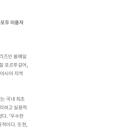
 모두 이용자
여
 시리즈인 쏠메일
질 포르투갈어,
∙아시아 지역
있는 국내 최초
편리하고 실용적
다. ‘우수한
통적이다. 또한,