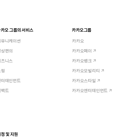
카카오 그룹의 서비스
카카오그룹
커뮤니케이션
카카오
일상편의
카카오페이
비즈니스
카카오뱅크
쇼핑
카카오모빌리티
엔터테인먼트
카카오스타일
임팩트
카카오엔터테인먼트
정 및 지원