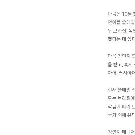
다음은 10월
언어를 쏠메일
두 브라질, 독
했다는 데 있다
다음 김연지 
을 받고, 혹
아어, 러시아
현재 쏠메일 
도는 브라질에
작됨에 따라 
국가 외에 유
김연지 매니저는