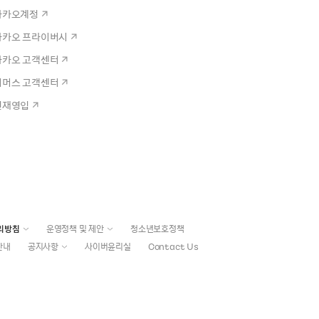
카카오계정
카카오 프라이버시
카카오 고객센터
커머스 고객센터
인재영입
리방침
운영정책 및 제안
청소년보호정책
안내
공지사항
사이버윤리실
Contact Us