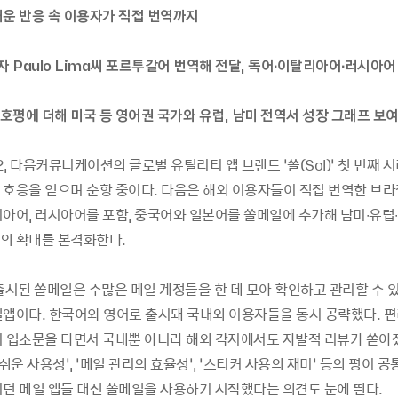
거운 반응 속 이용자가 직접 번역까지
자 Paulo Lima씨 포르투갈어 번역해 전달, 독어∙이탈리아어∙러시아어
 호평에 더해 미국 등 영어권 국가와 유럽, 남미 전역서 성장 그래프 보
02, 다음커뮤니케이션의 글로벌 유틸리티 앱 브랜드 ‘쏠(Sol)’ 첫 번째
 호응을 얻으며 순항 중이다. 다음은 해외 이용자들이 직접 번역한 브라
리아어, 러시아어를 포함, 중국어와 일본어를 쏠메일에 추가해 남미∙유럽
의 확대를 본격화한다.
출시된 쏠메일은 수많은 메일 계정들을 한 데 모아 확인하고 관리할 수 
일앱이다. 한국어와 영어로 출시돼 국내외 이용자들을 동시 공략했다. 
이 입소문을 타면서 국내뿐 아니라 해외 각지에서도 자발적 리뷰가 쏟아졌
‘쉬운 사용성’, ‘메일 관리의 효율성’, ‘스티커 사용의 재미’ 등의 평이 공
이던 메일 앱들 대신 쏠메일을 사용하기 시작했다는 의견도 눈에 띈다.