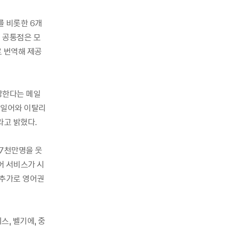
를 비롯한 6개
 공통점은 모
로 번역해 제공
망한다는 메일
독일어와 이탈리
라고 밝혔다.
 7천만명을 웃
어 서비스가 시
 추가로 영어권
스, 벨기에, 중