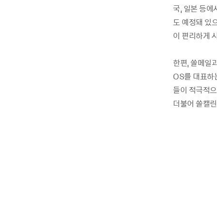
국, 일본 등에
도 예정돼 있
이 편리하게 
한편, 쏠메일
OS를 대표하
들이 적극적으
더불어 쏠캘린