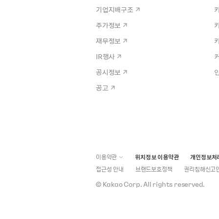
기업지배구조
주가정보
재무정보
IR행사
공시정보
공고
이용약관
위치정보 이용약관
개인정보처
접근성 안내
브랜드보호정책
권리침해신고
©
Kakao Corp.
All rights reserved.