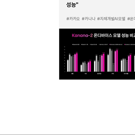
성능”
#카카오
#카나나
#자체개발AI모델
#온디바